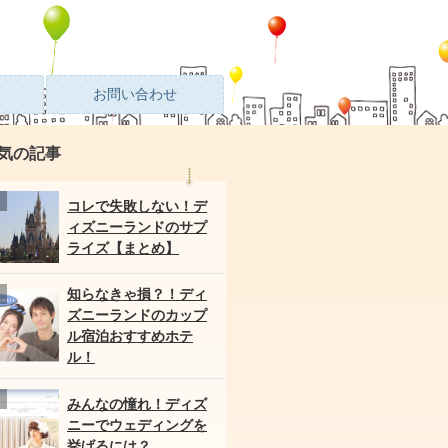
お問い合わせ
気の記事
コレで失敗しない！デ
ィズニーランドのサプ
ライズ【まとめ】
知らなきゃ損？！ディ
ズニーランドのカップ
ル宿泊おすすめホテ
ル！
みんなの憧れ！ディズ
ニーでウェディングを
挙げるには？