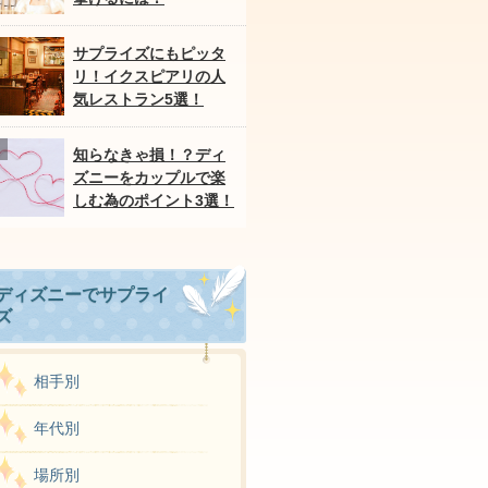
サプライズにもピッタ
リ！イクスピアリの人
気レストラン5選！
知らなきゃ損！？ディ
ズニーをカップルで楽
しむ為のポイント3選！
ディズニーでサプライ
ズ
相手別
年代別
場所別